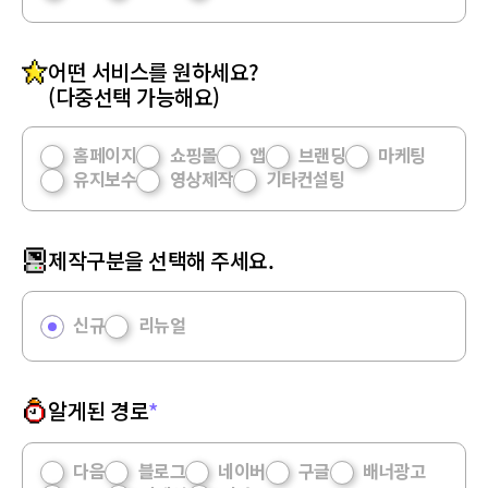
어떤 서비스를 원하세요?
(다중선택 가능해요)
홈페이지
쇼핑몰
앱
브랜딩
마케팅
유지보수
영상제작
기타컨설팅
제작구분을 선택해 주세요.
신규
리뉴얼
알게된 경로
*
다음
블로그
네이버
구글
배너광고